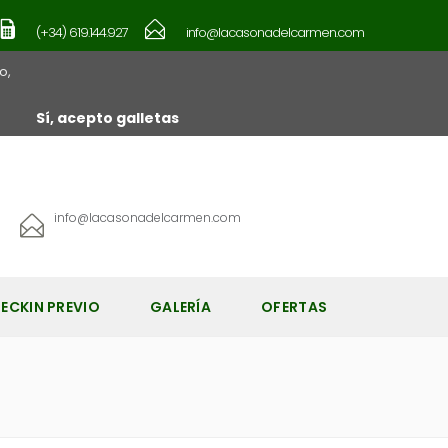
(+34) 619.144.927
info@lacasonadelcarmen.com
o,
Sí, acepto galletas
info@lacasonadelcarmen.com
ECKIN PREVIO
GALERÍA
OFERTAS