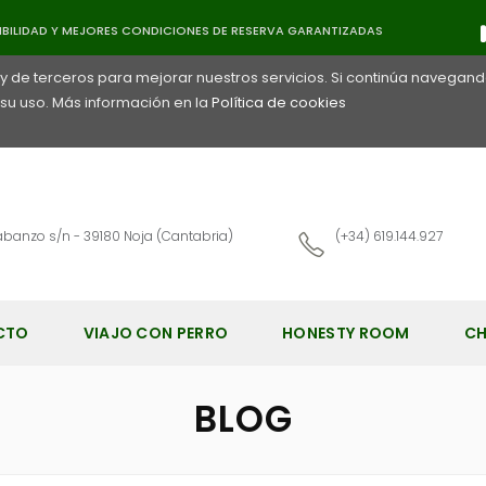
ookies
ILIDAD Y MEJORES CONDICIONES DE RESERVA GARANTIZADAS
 y de terceros para mejorar nuestros servicios. Si continúa navegand
u uso. Más información en la
Política de cookies
abanzo s/n - 39180 Noja (Cantabria)
(+34) 619.144.927
CTO
VIAJO CON PERRO
HONESTY ROOM
CH
BLOG