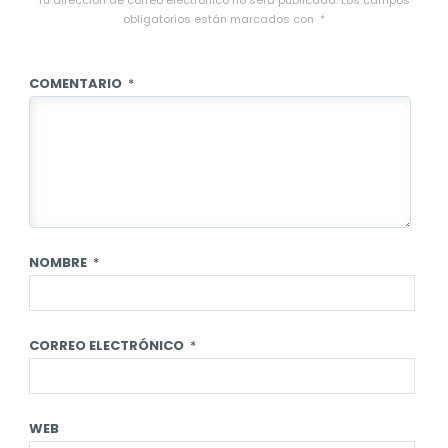
Tu dirección de correo electrónico no será publicada.
Los campos
obligatorios están marcados con
*
COMENTARIO
*
NOMBRE
*
CORREO ELECTRÓNICO
*
WEB