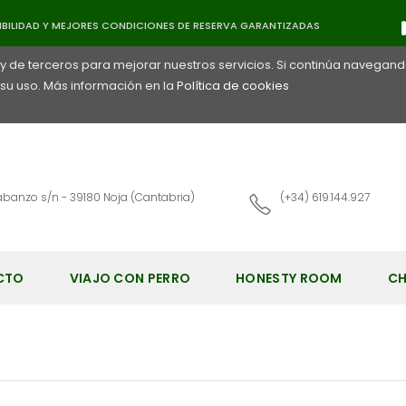
ookies
ILIDAD Y MEJORES CONDICIONES DE RESERVA GARANTIZADAS
 y de terceros para mejorar nuestros servicios. Si continúa navegand
u uso. Más información en la
Política de cookies
abanzo s/n - 39180 Noja (Cantabria)
(+34) 619.144.927
CTO
VIAJO CON PERRO
HONESTY ROOM
CH