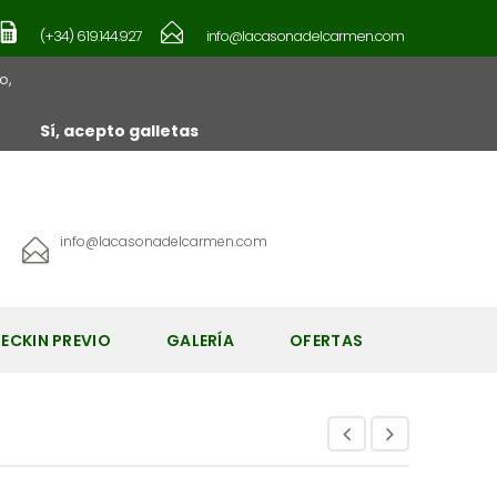
(+34) 619.144.927
info@lacasonadelcarmen.com
o,
Sí, acepto galletas
info@lacasonadelcarmen.com
ECKIN PREVIO
GALERÍA
OFERTAS